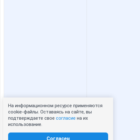
На информационном ресурсе применяются
Статистика портрета:
cookie-файлы. Оставаясь на сайте, вы
подтверждаете свое
согласие
на их
сейчас просматривают портрет - 0
использование.
зарегистрированные пользователи
посетившие портрет за 7 дней - 0
Согласен