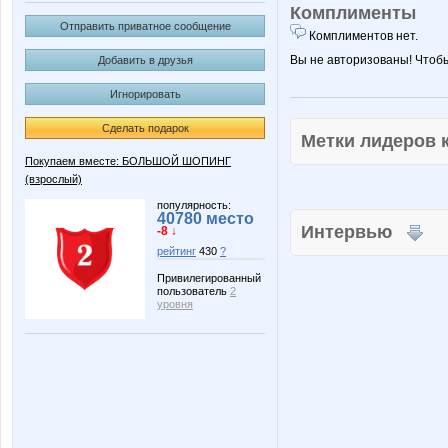
Комплименты
Отправить приватное сообщение
Комплиментов нет.
Вы не авторизованы! Чтоб
Добавить в друзья
Игнорировать
Сделать подарок
Метки лидеров
Покупаем вместе: БОЛЬШОЙ ШОПИНГ
(взрослый)
популярность:
40780 место
Интервью
-8 ↓
рейтинг
430
?
Привилегированный
пользователь
2
уровня