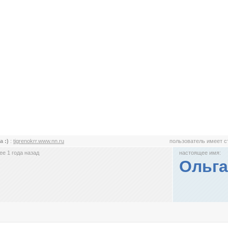
а :)
:
tigrenokrr.www.nn.ru
пользователь имеет 
е 1 года назад
настоящее имя:
Ольга