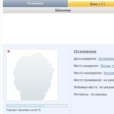
Основное
Блог
( 0 )
Шпионаж
Основное
Дата рождения :
26 Ноябр
Место рождения :
Россия
,
Н
Место нахождения :
Россия
Место проживания : не ука
Любимые места : не указа
Интересы : не указаны
Портрет заполнен на 62 %